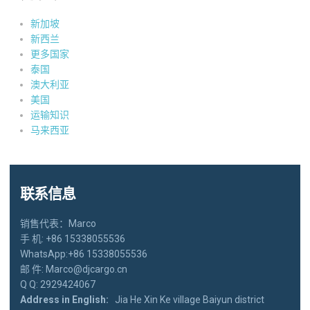
新加坡
新西兰
更多国家
泰国
澳大利亚
美国
运输知识
马来西亚
联系信息
销售代表：Marco
手 机: +86 15338055536
WhatsApp:+86 15338055536
邮 件: Marco@djcargo.cn
Q Q: 2929424067
Address in English:
Jia He Xin Ke village Baiyun district