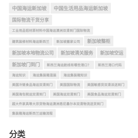
中国海运新加坡
中国生活用品海运新加坡
国际物流干货分享
工业用品铝材原材料中国海运澳洲双清到门国际物流
新加坡整柜
建筑装修材料海运新西兰
新加坡搬家公司
新加坡本地物流公司
新加坡清关服务
新加坡空运
新加坡门到门
新西兰海运航线有哪些港口？
新西兰港口代码
海运知识
海运集装箱混装
海运集装箱知识
美国冷链食品海运双清到门
美国国际物流
美国敏感货双清派送到门
美国海包税运双清到门
美国海运双清到门
美国食品海运双清到门
超大件家具等大宗货物海运澳洲悉尼墨尔本双清物流送货到门
集装箱海运新西兰运输流程
分类