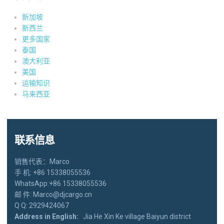
新加坡
新西兰
更多国家
泰国
澳大利亚
美国
运输知识
马来西亚
联系信息
销售代表：Marco
手 机: +86 15338055536
WhatsApp:+86 15338055536
邮 件: Marco@djcargo.cn
Q Q: 2929424067
Address in English:
Jia He Xin Ke village Baiyun district