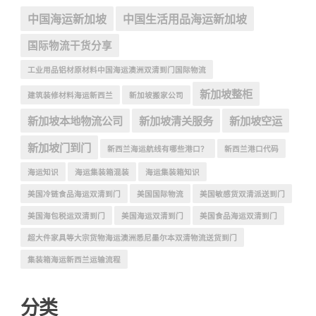
中国海运新加坡
中国生活用品海运新加坡
国际物流干货分享
工业用品铝材原材料中国海运澳洲双清到门国际物流
新加坡整柜
建筑装修材料海运新西兰
新加坡搬家公司
新加坡本地物流公司
新加坡清关服务
新加坡空运
新加坡门到门
新西兰海运航线有哪些港口？
新西兰港口代码
海运知识
海运集装箱混装
海运集装箱知识
美国冷链食品海运双清到门
美国国际物流
美国敏感货双清派送到门
美国海包税运双清到门
美国海运双清到门
美国食品海运双清到门
超大件家具等大宗货物海运澳洲悉尼墨尔本双清物流送货到门
集装箱海运新西兰运输流程
分类