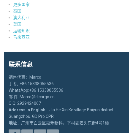
更多国家
泰国
澳大利亚
美国
运输知识
马来西亚
联系信息
销售代表：Marco
手 机: +86 15338055536
WhatsApp:+86 15338055536
邮 件: Marco@djcargo.cn
Q Q: 2929424067
Address in English:
Jia He Xin Ke village Baiyun district
Guangzhou. GD Pro CPR
地址：
广州市白云区嘉禾新科，下村麦崧头东街4号1楼