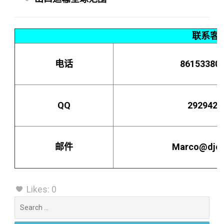
联系客
电话
86153380
QQ
2929424
邮件
Marco@djca
Likes:
0
Search
for: